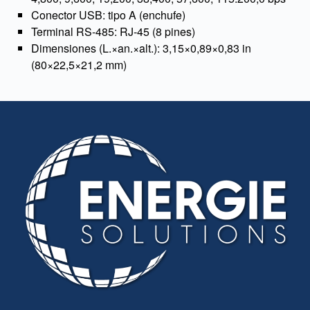
Conector USB: tipo A (enchufe)
Terminal RS-485: RJ-45 (8 pines)
Dimensiones (L.×an.×alt.): 3,15×0,89×0,83 in
(80×22,5×21,2 mm)