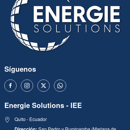
Síguenos
Energie Solutions - IEE
Quito - Ecuador
Dirección:
San Pedro y Rumipamba (Mariana de